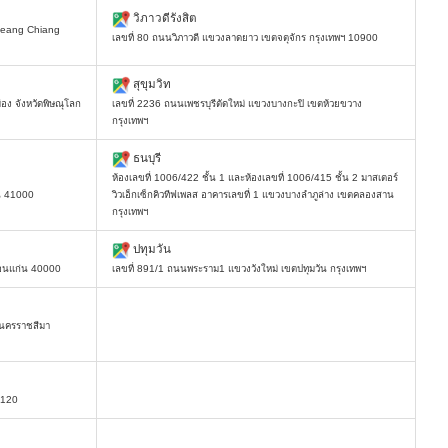
วิภาวดีรังสิต
ueang Chiang
เลขที่ 80 ถนนวิภาวดี แขวงลาดยาว เขตจตุจักร กรุงเทพฯ 10900
สุขุมวิท
ง จังหวัดพิษณุโลก
เลขที่ 2236 ถนนเพชรบุรีตัดใหม่ แขวงบางกะปิ เขตห้วยขวาง
กรุงเทพฯ
ธนบุรี
ห้องเลขที่ 1006/422 ชั้น 1 และห้องเลขที่ 1006/415 ชั้น 2 มาสเตอร์
นี 41000
วิวเอ็กเซ็กคิวทีฟเพลส อาคารเลขที่ 1 แขวงบางลำภูล่าง เขตคลองสาน
กรุงเทพฯ
ปทุมวัน
ดขอนแก่น 40000
เลขที่ 891/1 ถนนพระราม1 แขวงวังใหม่ เขตปทุมวัน กรุงเทพฯ
ัดนครราชสีมา
6120