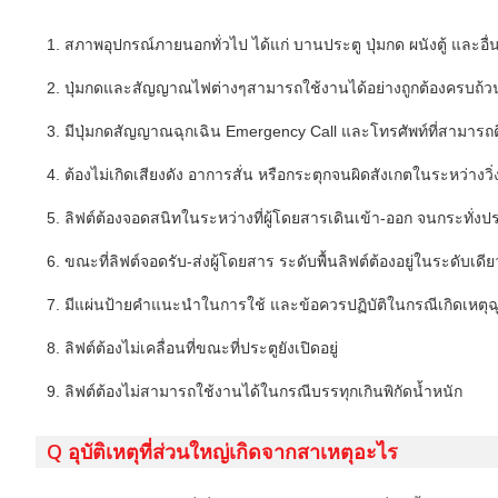
1. สภาพอุปกรณ์ภายนอกทั่วไป ได้แก่ บานประตู ปุ่มกด ผนังตู้ และอื
2. ปุ่มกดและสัญญาณไฟต่างๆสามารถใช้งานได้อย่างถูกต้องครบถ้ว
3. มีปุ่มกดสัญญาณฉุกเฉิน Emergency Call และโทรศัพท์ที่สามารถต
4. ต้องไม่เกิดเสียงดัง อาการสั่น หรือกระตุกจนผิดสังเกตในระหว่างว
5. ลิฟต์ต้องจอดสนิทในระหว่างที่ผู้โดยสารเดินเข้า-ออก จนกระทั่งประตู
6. ขณะที่ลิฟต์จอดรับ-ส่งผู้โดยสาร ระดับพื้นลิฟต์ต้องอยู่ในระดับเดี
7. มีแผ่นป้ายคำแนะนำในการใช้ และข้อควรปฏิบัติในกรณีเกิดเหตุฉ
8. ลิฟต์ต้องไม่เคลื่อนที่ขณะที่ประตูยังเปิดอยู่
9. ลิฟต์ต้องไม่สามารถใช้งานได้ในกรณีบรรทุกเกินพิกัดน้ำหนัก
Q อุบัติเหตุที่ส่วนใหญ่เกิดจากสาเหตุอะไร